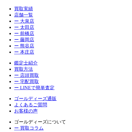
買取実績
店舗一覧
ー 大泉店
ー 太田店
ー 前橋店
ー 藤岡店
ー 熊谷店
ー 本庄店
鑑定士紹介
買取方法
ー 店頭買取
ー 宅配買取
ー LINEで簡単査定
ゴールディーズ通販
よくあるご質問
お客様の声
ゴールディーズについて
ー 買取コラム