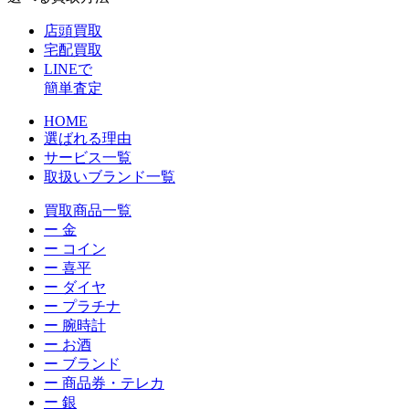
店頭買取
宅配買取
LINEで
簡単査定
HOME
選ばれる理由
サービス一覧
取扱いブランド一覧
買取商品一覧
ー 金
ー コイン
ー 喜平
ー ダイヤ
ー プラチナ
ー 腕時計
ー お酒
ー ブランド
ー 商品券・テレカ
ー 銀