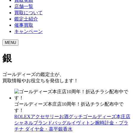
買取実績
店舗一覧
買取について
鑑定士紹介
催事買取
キャンペーン
MENU
銀
ゴールディーズの鑑定士が、
買取情報やお役立ちを発信します！
ゴールディーズ本庄店10周年！折込チラシ配布中で
す！
ROLEX
アクセサリー
お酒
グッチ
ゴールディーズ本庄店
シャネル
ブランドバッグ
ルイヴィトン
腕時計
金・プラ
チナ ダイヤ
金・喜平
銀
香水