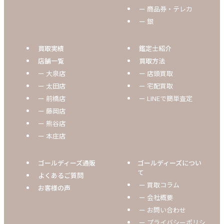
ー 商品券・テレカ
ー 銀
買取実績
鑑定士紹介
店舗一覧
買取方法
ー 大泉店
ー 店頭買取
ー 太田店
ー 宅配買取
ー 前橋店
ー LINEで簡単査定
ー 藤岡店
ー 熊谷店
ー 本庄店
ゴールディーズ通販
ゴールディーズについ
て
よくあるご質問
ー 買取コラム
お客様の声
ー 会社概要
ー お問い合わせ
ー プライバシーポリシ