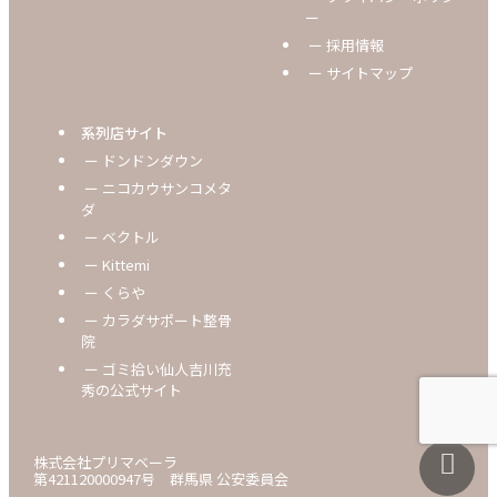
ー
ー 採用情報
ー サイトマップ
系列店サイト
ー ドンドンダウン
ー ニコカウサンコメタ
ダ
ー ベクトル
ー Kittemi
ー くらや
ー カラダサポート整骨
院
ー ゴミ拾い仙人吉川充
秀の公式サイト
株式会社プリマベーラ
第421120000947号 群馬県 公安委員会