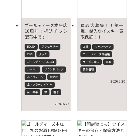
ゴールディーズ本庄店
買取大募集！！第一
10周年！折込チラシ
弾、輸入ウイスキー買
配布中です！
取保証！！
ROLEX
アクセサリー
お酒
キャンペーン
お酒
グッチ
ゴールディーズ熊谷店
ゴールディーズ本庄店
サービス案内
買取
シャネル
ブランドバッグ
買取情報
ルイヴィトン
腕時計
2026.2.20
金・プラチナ ダイヤ
金・喜平
銀
香水
2026.6.27