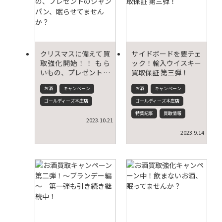
クリスマスに備えて買
サイドボードを要チェ
取強化開始！！ もら
ック！輸入ウイスキー
いもの、プレゼントの
買取保証 第三弾！
シャンパン、眠らせて
お酒
キャンペーン
お酒
キャンペーン
ませんか？
ゴールディーズ本庄店
ゴールディーズ本庄店
特集記事
買取情報
2023.10.21
2023.9.14