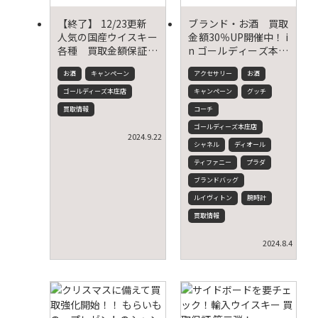
【終了】 12/23更新
ブランド・お酒 買取
人気の国産ウイスキー
金額30％UP開催中！ i
各種 買取金額保証中
n ゴールディーズ本庄
です！
店
お酒
キャンペーン
アクセサリー
お酒
ゴールディーズ本庄店
キャンペーン
グッチ
買取情報
コーチ
ゴールディーズ本庄店
2024.9.22
シャネル
ディオール
ティファニー
プラダ
ブランドバッグ
ルイヴィトン
腕時計
買取情報
2024.8.4