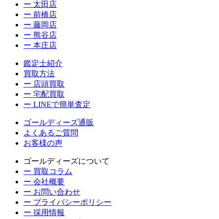
ー 太田店
ー 前橋店
ー 藤岡店
ー 熊谷店
ー 本庄店
鑑定士紹介
買取方法
ー 店頭買取
ー 宅配買取
ー LINEで簡単査定
ゴールディーズ通販
よくあるご質問
お客様の声
ゴールディーズについて
ー 買取コラム
ー 会社概要
ー お問い合わせ
ー プライバシーポリシー
ー 採用情報