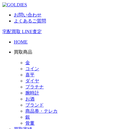
お問い合わせ
よくあるご質問
宅配買取
LINE査定
HOME
買取商品
金
コイン
喜平
ダイヤ
プラチナ
腕時計
お酒
ブランド
商品券・テレカ
銀
骨董