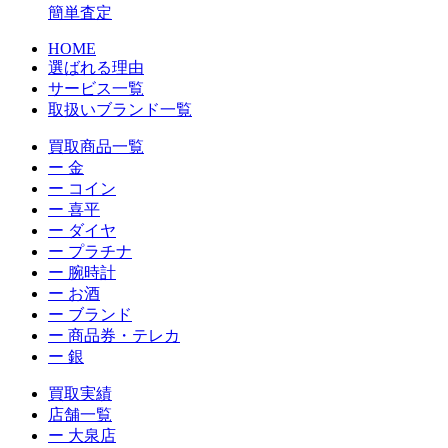
簡単査定
HOME
選ばれる理由
サービス一覧
取扱いブランド一覧
買取商品一覧
ー 金
ー コイン
ー 喜平
ー ダイヤ
ー プラチナ
ー 腕時計
ー お酒
ー ブランド
ー 商品券・テレカ
ー 銀
買取実績
店舗一覧
ー 大泉店