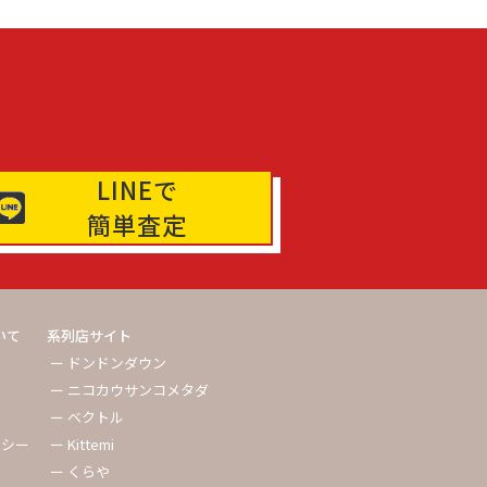
LINEで
簡単査定
いて
系列店サイト
ー ドンドンダウン
ー ニコカウサンコメタダ
ー ベクトル
リシー
ー Kittemi
ー くらや