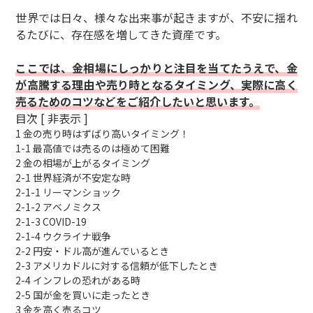
世界では日々、様々な出来事が起きますが、不安に揺れ
るたびに、存在感を増してきた資産です。
ここでは、金相場にしっかりと注目を当てたうえで、金
が高騰する理由や売り時となるタイミング、実際に高く
売るためのコツなどをご紹介したいと思います。
目次 [
非表示
]
1
金の売り時はずばり高いタイミング！
1-1
最高値では売るのは極めて困難
2
金の相場が上がるタイミング
2-1
世界経済が不安定な時
2-1-1
リーマンショック
2-1-2
アベノミクス
2-1-3
COVID-19
2-1-4
ウクライナ戦争
2-2
円安・ドル高が進んでいるとき
2-3
アメリカドルに対する信頼が低下したとき
2-4
インフレの恐れがある時
2-5
国が金を買いに走ったとき
3
金を高く売るコツ