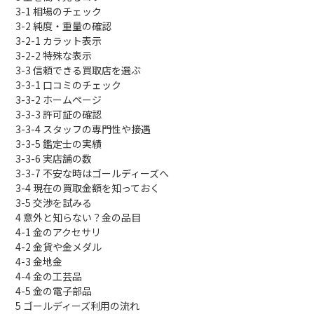
3-1
相場のチェック
3-2
純度・重量の確認
3-2-1
カラット表示
3-2-2
特殊な表示
3-3
信頼できる買取店を選ぶ
3-3-1
口コミのチェック
3-3-2
ホームページ
3-3-3
許可証の確認
3-3-4
スタッフの専門性や接遇
3-3-5
鑑定士の実績
3-3-6
実店舗の数
3-3-7
不安な時はゴールディーズへ
3-4
現在の買取金額を知っておく
3-5
交渉を試みる
4
意外と知らない？金の品目
4-1
金のアクセサリ
4-2
金貨や金メダル
4-3
金地金
4-4
金の工芸品
4-5
金の電子部品
5
ゴールディーズ利用の流れ