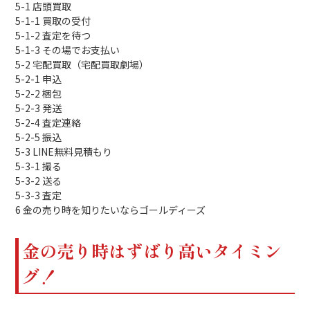
5-1
店頭買取
5-1-1
買取の受付
5-1-2
査定を待つ
5-1-3
その場でお支払い
5-2
宅配買取（宅配買取劇場）
5-2-1
申込
5-2-2
梱包
5-2-3
発送
5-2-4
査定連絡
5-2-5
振込
5-3
LINE無料見積もり
5-3-1
撮る
5-3-2
送る
5-3-3
査定
6
金の売り時を知りたいならゴールディーズ
金の売り時はずばり高いタイミン
グ！