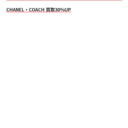
CHANEL・COACH 買取30％UP