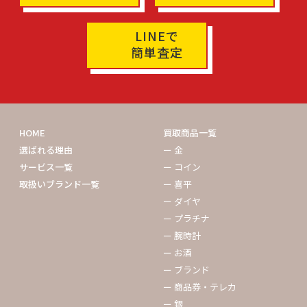
LINEで
簡単査定
HOME
買取商品一覧
選ばれる理由
ー 金
サービス一覧
ー コイン
取扱いブランド一覧
ー 喜平
ー ダイヤ
ー プラチナ
ー 腕時計
ー お酒
ー ブランド
ー 商品券・テレカ
ー 銀