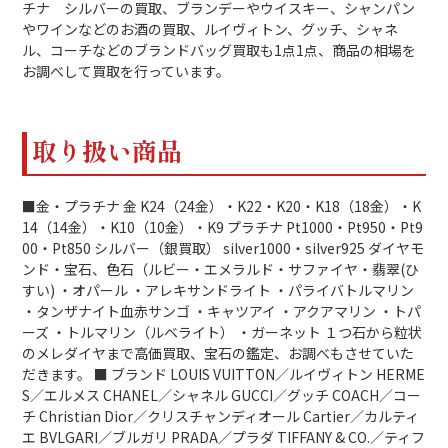
チナ シルバーの買取、ブランデーやウイスキー、シャンパン
やワインなどのお酒の買取、ルイヴィトン、グッチ、シャネ
ル、コーチなどのブランドバッグ買取も1点1点、商品の相場を
お調べして買取を行っています。
取り扱い商品
■金・プラチナ 金 K24（24金）・K22・K20・K18（18金）・K
14（14金）・K10（10金）・K9 プラチナ Pt1000・Pt950・Pt9
00・Pt850 シルバー（銀買取） silver1000・silver925 ダイヤモ
ンド・宝石、色石（ルビー・エメラルド・サファイヤ・翡翠(ひ
すい) ・オパール ・アレキサンドライト ・パライバトルマリン
・タンザナイト血赤サンゴ ・キャツアイ ・アクアマリン ・トパ
ーズ ・トルマリン（ルベライト） ・ガーネット １つ石から粒状
のメレダイヤまで高価買取、宝石の鑑定、お調べもさせていた
だきます。 ■ ブランド LOUIS VUITTON／ルイヴィトン HERME
S／エルメス CHANEL／シャネル GUCCI／グッチ COACH／コー
チ Christian Dior／クリスチャンディオール Cartier／カルティ
エ BVLGARI／ブルガリ PRADA／プラダ TIFFANY & CO.／ティフ