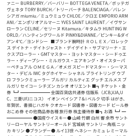
ァニー BURBERRY／バーバリー BOTTEGA VENETA／ボッテガ
ヴェネタ TORY BURCH／トリーバーチ BALENCIAGA／バレン
シアガ miumiu／ミュウミュウ CHLOE／クロエ EMPORIO ARM
ANI／エンポリオアルマーニ YVES SAINT LAURENT／イヴサン
ローラン CELINE／セリーヌ Kitamura／キタムラ HUNTING W
ORLD／ハンティングワールド PINKY&DIANNE／ピンキー&ダイ
アン 4℃／ヨンドシー ■ブランド腕時計 ＲＯＬＥＸ／ロレック
ス デイトナ・デイトジャスト・デイデイト・サブマリーナ・エ
クスプローラー・GMTマスター・ヨットマスター・シードゥエ
ラー・ディープシー・ミルガウス・エアキング・オイスターパ
ーペチュアル ＯＭＥＧＡ／オメガ スピードマスター・シーマス
ター・デビル IWC タグホイヤー シャネル ブライトリング ウブ
ロ フランクミューラー ブルガリ カルティエ グッチ エルメス ブ
ルガリ セイコー シチズン カシオ オリエント ■┓チケット・金
券 ┗┛━━━━━━━ 全国百貨店共通券 信販系（JCB,VJA,U
C、三菱UFJニコス） イオン ベイシア 7＆i ベルク 切手 はがき、
年賀状、書損じハガキ クオカード 図書券・図書カード ビール券
おこめ券 その他商品券各種 旅行券 株主優待券 ■┓お酒 ┗┛━
━━━━━━ ●国産ウイスキー● 山崎 竹鶴 白州 響 余市 サント
リーローヤル サントリーオールド 宮城峡 サントリー角瓶 ニッ
カ キリン ●ブランデー● ルイ13世 ヘネシー カミュ レミーマル