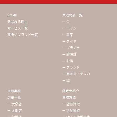
HOME
買取商品一覧
選ばれる理由
ー 金
サービス一覧
ー コイン
取扱いブランド一覧
ー 喜平
ー ダイヤ
ー プラチナ
ー 腕時計
ー お酒
ー ブランド
ー 商品券・テレカ
ー 銀
買取実績
鑑定士紹介
店舗一覧
買取方法
ー 大泉店
ー 店頭買取
ー 太田店
ー 宅配買取
ー 前橋店
ー LINEで簡単査定