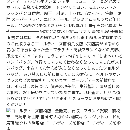
タン マーテル クルボアジェ シャボー ミュコー ラーセン バカラ
ボトル、空瓶でも大歓迎！ ドンペリニヨン、モエシャンドン
シャンパン 森伊蔵、魔王、村尾、十四代、なかむら、佐藤 焼
酎 スーパードライ、エビスビール、プレミアムモルツなど缶ビ
ール、発泡酒や金麦など新ジャンルも買取！ ■┓その他買取 ┗
┛━━━━━━━ 記念金貨 香水 化粧品 サプリ 着物 毛皮 楽器 絵
画 査定は無料、その場で現金買取いたします 群馬県前橋市で金
のお買取りならゴールディーズ前橋荒牧店は実店舗があるから
安心! ご不要になった金・プラチナ・高級ブランドなどの買取、
販売をおこってます。 もうしまいっぱなしになってしまっている
ハンドバッグ、旅行でもまったく使わなくなってしまったボスト
ンバッグ、小さくてお財布が入らなくなってしまったショルダー
バッグ、 買い替えした前に使っていたお財布に、ベルトやサン
グラスなどの買取も行っています。 ゴールディーズ前橋店で
は、引っ越しの片づけ、資産の現金化、生前整理、遺品整理の
ご相談、お手伝いをさせていただきます。無料査定、無料見積
もりだけでもさせていただきます！ スタッフにお気軽にご相談
ください！