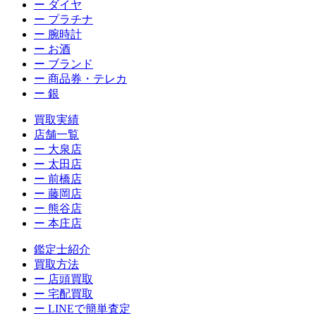
ー ダイヤ
ー プラチナ
ー 腕時計
ー お酒
ー ブランド
ー 商品券・テレカ
ー 銀
買取実績
店舗一覧
ー 大泉店
ー 太田店
ー 前橋店
ー 藤岡店
ー 熊谷店
ー 本庄店
鑑定士紹介
買取方法
ー 店頭買取
ー 宅配買取
ー LINEで簡単査定