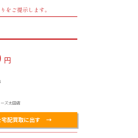
もりをご提示します。
0
円
1
ィーズ太田店
を宅配買取に出す