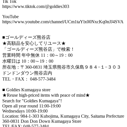
Tik Tok
https://www.tiktok.com/@goldies303
YouTube
https://www.youtube.com/channel/UCm1taYlx00NxcKq0nJJ4SVA
■ゴールディーズ熊谷店
★高額品を安心してリユース★
「ゴールディーズ熊谷店」で検索！
営業時間 年中無休 11：00～19：00
水曜日は 10：00～19：00
所在地：〒360-0831 埼玉県熊谷市久保島９８４−１−３０３
ドンドンダウン熊谷店内
TEL・FAX： 048-577-3484​
■ Goldies Kumagaya store
★Reuse high-priced items with peace of mind★
Search for "Goldies Kumagaya"!
Open all year round 11:00-19:00
Wednesdays 10:00-19:00
Location: 984-1-303 Kubojima, Kumagaya City, Saitama Prefecture
360-0831 Don Don Down Kumagaya Store
TEL/FAX: 048-577-3484