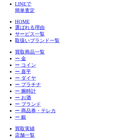
LINEで
簡単査定
HOME
選ばれる理由
サービス一覧
取扱いブランド一覧
買取商品一覧
ー 金
ー コイン
ー 喜平
ー ダイヤ
ー プラチナ
ー 腕時計
ー お酒
ー ブランド
ー 商品券・テレカ
ー 銀
買取実績
店舗一覧