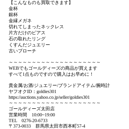
【こんなものも買取できます】
金杯
銀杯
金縁メガネ
切れてしまったネックレス
片方だけのピアス
石の取れたリング
くすんだジュエリー
古いブローチ
～～～～～～～～～～～～～～～～～～～～
WEBでもゴールディーズの商品が買えます
すべて1点ものですので購入はお早めに！
貴金属/お酒/ジュエリー/ブランドアイテム/腕時計
ヤフオクID：goldies301
https://auctions.yahoo.co.jp/seller/goldies301
～～～～～～～～～～～～～～～～～～～～
ゴールディーズ太田店
営業時間 10:00~19:00
TEL 0276‐20‐6733
〒373‐0033 群馬県太田市西本町57‐4