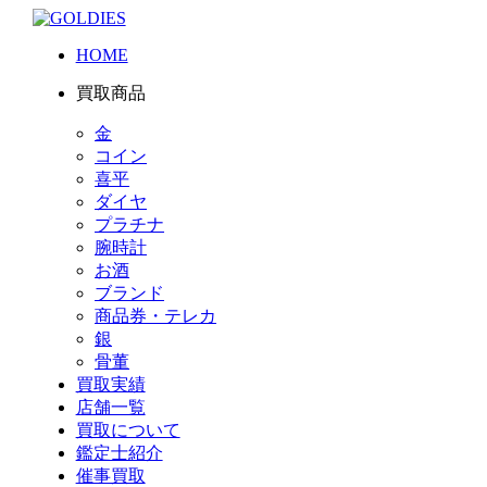
HOME
買取商品
金
コイン
喜平
ダイヤ
プラチナ
腕時計
お酒
ブランド
商品券・テレカ
銀
骨董
買取実績
店舗一覧
買取について
鑑定士紹介
催事買取