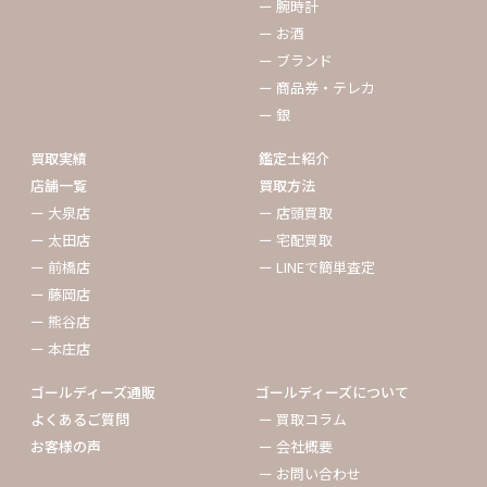
ー 腕時計
ー お酒
ー ブランド
ー 商品券・テレカ
ー 銀
買取実績
鑑定士紹介
店舗一覧
買取方法
ー 大泉店
ー 店頭買取
ー 太田店
ー 宅配買取
ー 前橋店
ー LINEで簡単査定
ー 藤岡店
ー 熊谷店
ー 本庄店
ゴールディーズ通販
ゴールディーズについて
よくあるご質問
ー 買取コラム
お客様の声
ー 会社概要
ー お問い合わせ