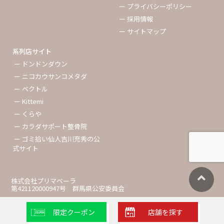
ー プライバシーポリシー
ー 採用情報
ー サイトマップ
系列店サイト
ー ドンドンダウン
ー ニコカウサンコメタダ
ー ベクトル
ー Kittemi
ー くらや
ー カラダサポート整骨院
ー ゴミ拾い仙人吉川充秀の公
式サイト
株式会社プリマベーラ
第421120000947号 群馬県公安委員会
限定クーポン
店舗を探す