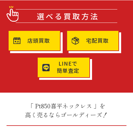
選べる買取方法
店頭買取
宅配買取
LINEで
簡単査定
「 Pt850喜平ネックレス 」を
高く売るならゴールディーズ！