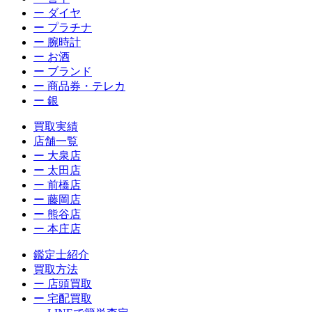
ー ダイヤ
ー プラチナ
ー 腕時計
ー お酒
ー ブランド
ー 商品券・テレカ
ー 銀
買取実績
店舗一覧
ー 大泉店
ー 太田店
ー 前橋店
ー 藤岡店
ー 熊谷店
ー 本庄店
鑑定士紹介
買取方法
ー 店頭買取
ー 宅配買取