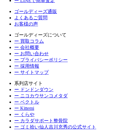
ー LINEで簡単査定
ゴールディーズ通販
よくあるご質問
お客様の声
ゴールディーズについて
ー 買取コラム
ー 会社概要
ー お問い合わせ
ー プライバシーポリシー
ー 採用情報
ー サイトマップ
系列店サイト
ー ドンドンダウン
ー ニコカウサンコメタダ
ー ベクトル
ー Kittemi
ー くらや
ー カラダサポート整骨院
ー ゴミ拾い仙人吉川充秀の公式サイト