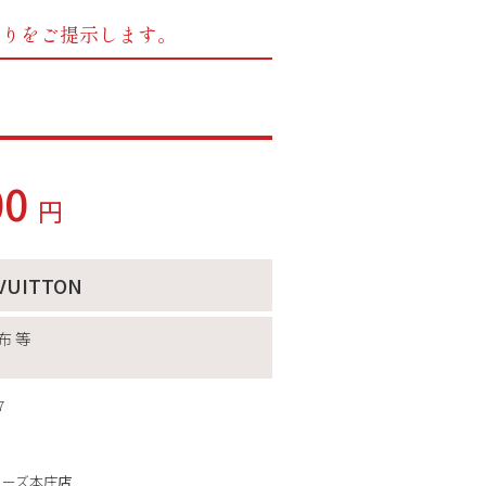
もりをご提示します。
00
円
 VUITTON
布 等
7
ィーズ本庄店