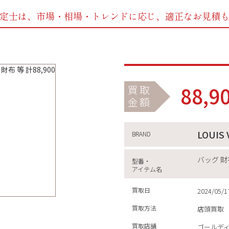
定士は、市場・相場・トレンドに応じ、
適正なお見積
88,9
買取
金額
LOUIS
BRAND
バッグ 財
型番・
アイテム名
買取日
2024/05/1
買取方法
店頭買取
買取店舗
ゴールデ