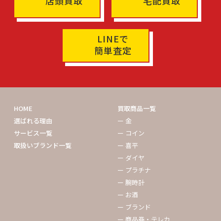
店頭買取
宅配買取
LINEで
簡単査定
HOME
買取商品一覧
選ばれる理由
ー 金
サービス一覧
ー コイン
取扱いブランド一覧
ー 喜平
ー ダイヤ
ー プラチナ
ー 腕時計
ー お酒
ー ブランド
ー 商品券・テレカ