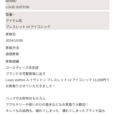
BRAND
LOUIS VUITTON
型番・
アイテム名
ブレスレット LV アイコニック
買取日
2024/10/08
買取方法
店頭買取
買取店舗
ゴールディーズ本庄店
ブランドを宅配買取に出す
Louis Vuitton ルイヴィトン ブレスレット LV アイコニック 13,000円で
お買取りさせていただきました！
バッグやお財布はもちろん
アクセサリーや使いかけの香水などもお買取り大歓迎！
キレイなお品物も、破れてしまった、壊れてしまったブランド品も