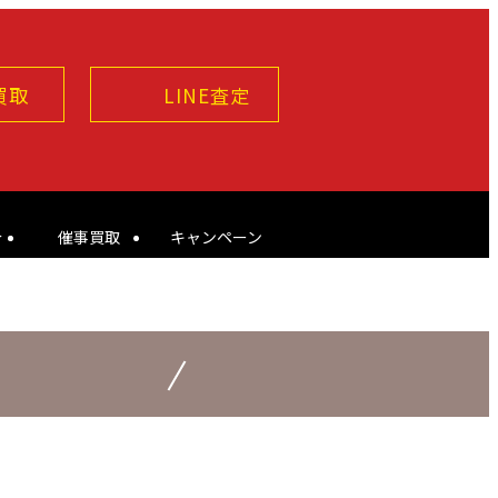
買取
LINE査定
介
催事買取
キャンペーン