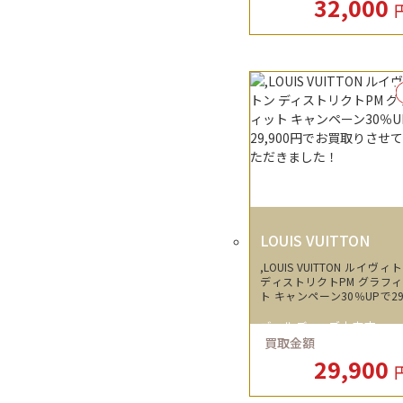
32,000
N パピヨン30 ポーチ付き 3
000円でお売りいただきま
た。
LOUIS VUITTON
,LOUIS VUITTON ルイヴィ
ディストリクトPM グラフ
ト キャンペーン30％UPで29
00円でお買取りさせていた
ました！
ゴールディーズ本庄店
買取金額
29,900