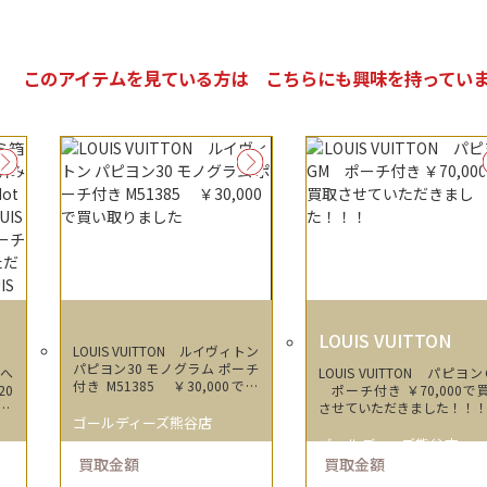
このアイテムを見ている方は
こちらにも興味を持ってい
LOUIS VUITTON
LOUIS VUITTON ルイヴィトン
パピヨン30 モノグラム ポーチ
箱へ
LOUIS VUITTON パピヨン
付き M51385 ￥30,000で買
20
ポーチ付き ￥70,000で買取
い取りました
ha
させていただきました！！
ゴールディーズ熊谷店
IT
 3
ゴールディーズ熊谷店
まし
買取金額
買取金額