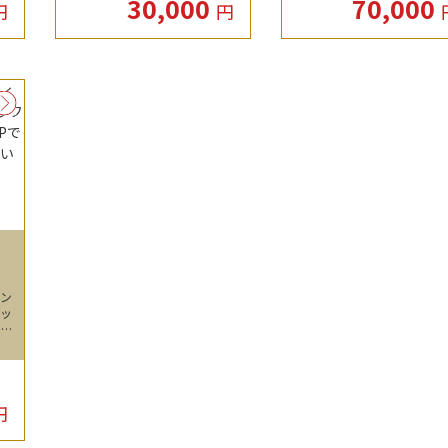
30,000
70,000
2,
円
円
し
トン
ィッ
,9
だき
円