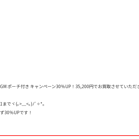
ケットGM ポーチ付き キャンペーン30％UP！35,200円でお買取させていた
でヾ(｡>﹏<｡)ﾉﾞ✧*。
30％UPです！