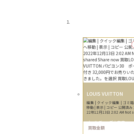
LOUIS VUITTON
編集 | クイック編集 | ゴミ
移動 | 表示 | コピー 公開済み 
22年12月13日 2:02 AM Not s
red Share now 買取LOUIS VU
TON パピヨン30 ポーチ付き
ゴールディーズ本庄店
2,000円でお売りいただき
買取金額
た。を選択 買取LOUIS VUITTO