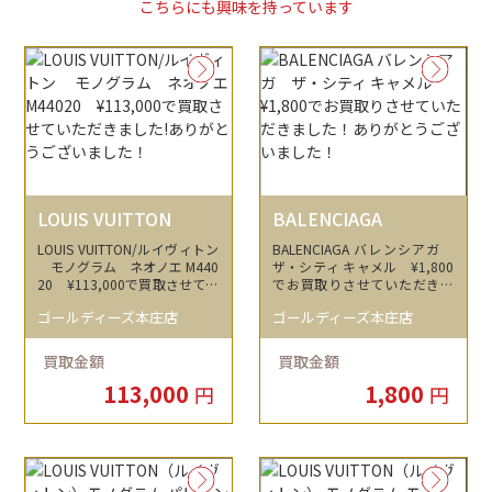
こちらにも興味を持っています
LOUIS VUITTON
BALENCIAGA
LOUIS VUITTON/ルイヴィトン
BALENCIAGA バレンシアガ
モノグラム ネオノエ M440
ザ・シティ キャメル ¥1,800
20 ¥113,000で買取させてい
でお買取りさせていただきま
ただきました!ありがとうござ
した！ありがとうございまし
ゴールディーズ本庄店
ゴールディーズ本庄店
いました！
た！
買取金額
買取金額
113,000
1,800
円
円