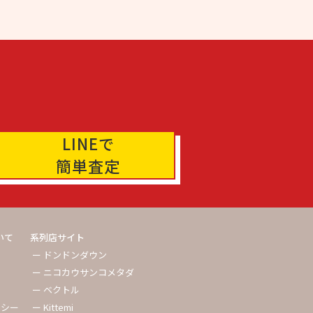
LINEで
簡単査定
いて
系列店サイト
ー ドンドンダウン
ー ニコカウサンコメタダ
ー ベクトル
リシー
ー Kittemi