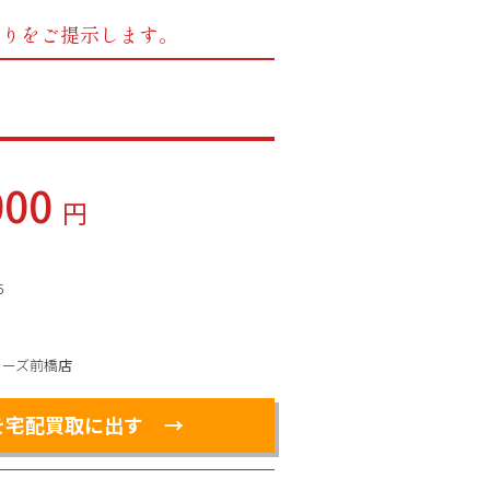
もりをご提示します。
000
円
5
ィーズ前橋店
を宅配買取に出す