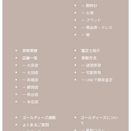
ー 腕時計
ー お酒
ー ブランド
ー 商品券・テレカ
ー 銀
買取実績
鑑定士紹介
店舗一覧
買取方法
ー 大泉店
ー 店頭買取
ー 太田店
ー 宅配買取
ー 前橋店
ー LINEで簡単査定
ー 藤岡店
ー 熊谷店
ー 本庄店
ゴールディーズ通販
ゴールディーズについ
て
よくあるご質問
ー 買取コラム