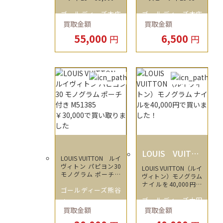
でお売りいただきまし
円でお買取しました！
ゴールディーズ本庄
ゴールディーズ本庄
た！
買取金額
買取金額
店
店
55,000
6,500
円
円
LOUIS VUITTO
LOUIS VUITTON ルイ
N
ヴィトン パピヨン30
LOUIS VUITTON（ルイ
モノグラム ポーチ付
ヴィトン）モノグラム
き M51385 ￥30,00
ナイルを40,000円で
ゴールディーズ熊谷
0で買い取りました
買いました！
ゴールディーズ太田
店
買取金額
買取金額
店