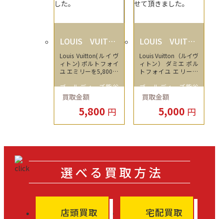
LOUIS VUITTO
LOUIS VUITTO
N
N
Louis Vuitton(ルイヴ
Louis Vuitton（ルイヴ
ィトン) ポルトフォイ
ィトン） ダミエ ポル
ユ エミリーを5,800円
トフォイユ エリーズ
で買取させて頂きまし
を5,000円で買取させ
ゴールディーズ熊谷
ゴールディーズ熊谷
た。
て頂きました。
買取金額
買取金額
店
店
5,800
5,000
円
円
選べる買取方法
店頭買取
宅配買取