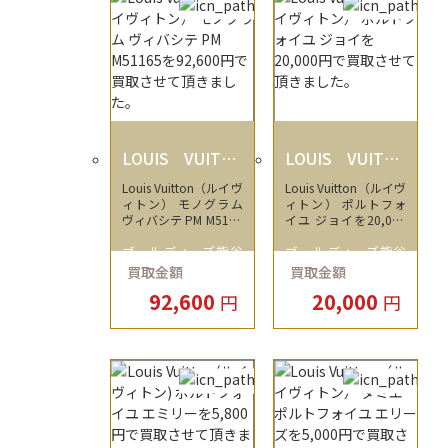
LOUIS VUITTO
LOUIS VUITTO
N
N
Louis Vuitton（ルイヴ
Louis Vuitton（ルイヴ
ィトン） モノグラム
ィトン） ポルトフォ
ヴィバシテ PM M5116
イユ ジョイを20,000
5を92,600円で買取さ
円で買取させて頂きま
ゴールディーズ熊谷
ゴールディーズ熊谷
せて頂きました。
した。
買取金額
買取金額
店
店
92,600
20,000
円
円