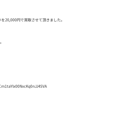
ナチネを20,000円で買取させて頂きました。
す。
UCm1taYlx00NxcKq0nJJ4SVA