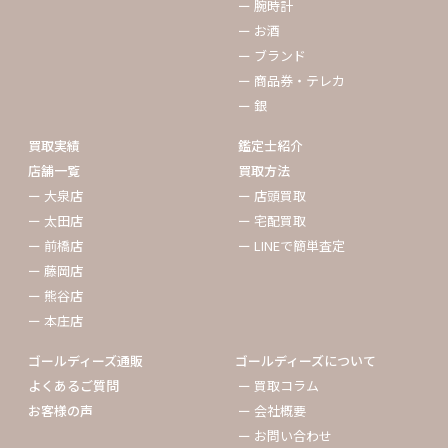
ー 腕時計
ー お酒
ー ブランド
ー 商品券・テレカ
ー 銀
買取実績
鑑定士紹介
店舗一覧
買取方法
ー 大泉店
ー 店頭買取
ー 太田店
ー 宅配買取
ー 前橋店
ー LINEで簡単査定
ー 藤岡店
ー 熊谷店
ー 本庄店
ゴールディーズ通販
ゴールディーズについて
よくあるご質問
ー 買取コラム
お客様の声
ー 会社概要
ー お問い合わせ