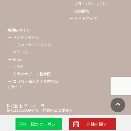
ー プライバシーポリシー
ー 採用情報
ー サイトマップ
系列店サイト
ー ドンドンダウン
ー ニコカウサンコメタダ
ー ベクトル
ー Kittemi
ー くらや
ー カラダサポート整骨院
ー ゴミ拾い仙人吉川充秀の公
式サイト
株式会社プリマベーラ
第421120000947号 群馬県公安委員会
限定クーポン
店舗を探す