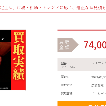
定士は、市場・相場・トレンドに応じ、
適正なお見積
74,0
買取
金額
ウィーンハ
型番・
アイテム名
買取日
2023/09/2
買取方法
店頭買取
買取店舗
ゴールデ