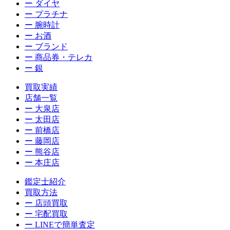
ー ダイヤ
ー プラチナ
ー 腕時計
ー お酒
ー ブランド
ー 商品券・テレカ
ー 銀
買取実績
店舗一覧
ー 大泉店
ー 太田店
ー 前橋店
ー 藤岡店
ー 熊谷店
ー 本庄店
鑑定士紹介
買取方法
ー 店頭買取
ー 宅配買取
ー LINEで簡単査定