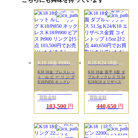
K18 18金 Pt900
K18 K24 18金 24
プラチナ
金
K18 18金 ブレスレッ
K18 18金 喜平 6面 ダ
K18/Pt850
ト ルビーリング
ブルネックレス 51.5g
K18/Pt900
K18/Pt850 ネックレス
K24/K18 エリザベス金
K18/Pt900 ピアス
貨 コイントップ 1/5oz
Pt900 リング 計5点
ゴールディーズ
計2点 440,650円でお買
ゴールディーズ
103,500円でお売りい
取りさせていただきま
買取金額
買取金額
本庄店
本庄店
ただきました！
した！
103,500
440,650
円
円