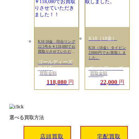
K18（18金）
K18 18金 印台リング
22.5号を￥118,080でお
K18（18金）タイピン
買取りさせていただき
22000円でお買取しま
ました！！
した。
ゴールディーズ
ゴールディーズ
熊谷店
買取金額
買取金額
本庄店
118,080
22,000
円
円
選べる買取方法
店頭買取
宅配買取