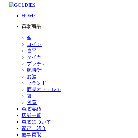
HOME
買取商品
金
コイン
喜平
ダイヤ
プラチナ
腕時計
お酒
ブランド
商品券・テレカ
銀
骨董
買取実績
店舗一覧
買取について
鑑定士紹介
催事買取