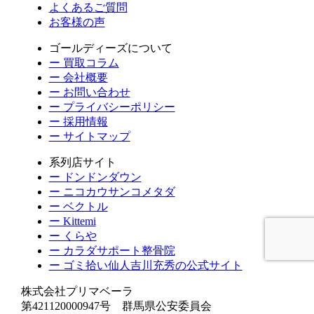
よくあるご質問
お客様の声
ゴールディーズについて
ー 買取コラム
ー 会社概要
ー お問い合わせ
ー プライバシーポリシー
ー 採用情報
ー サイトマップ
系列店サイト
ー ドンドンダウン
ー ニコカウサンコメタダ
ー ベクトル
ー Kittemi
ー くらや
ー カラダサポート整骨院
ー ゴミ拾い仙人吉川充秀の公式サイト
株式会社プリマベーラ
第421120000947号 群馬県公安委員会