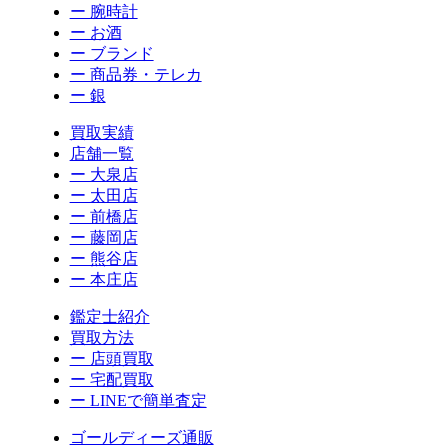
ー 腕時計
ー お酒
ー ブランド
ー 商品券・テレカ
ー 銀
買取実績
店舗一覧
ー 大泉店
ー 太田店
ー 前橋店
ー 藤岡店
ー 熊谷店
ー 本庄店
鑑定士紹介
買取方法
ー 店頭買取
ー 宅配買取
ー LINEで簡単査定
ゴールディーズ通販