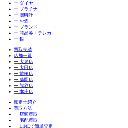
ー ダイヤ
ー プラチナ
ー 腕時計
ー お酒
ー ブランド
ー 商品券・テレカ
ー 銀
買取実績
店舗一覧
ー 大泉店
ー 太田店
ー 前橋店
ー 藤岡店
ー 熊谷店
ー 本庄店
鑑定士紹介
買取方法
ー 店頭買取
ー 宅配買取
ー LINEで簡単査定