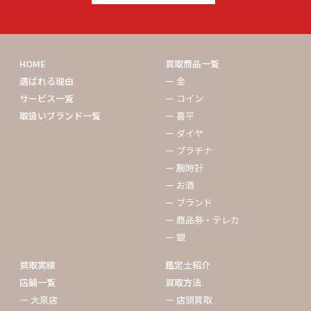
HOME
買取商品一覧
選ばれる理由
ー 金
サービス一覧
ー コイン
取扱いブランド一覧
ー 喜平
ー ダイヤ
ー プラチナ
ー 腕時計
ー お酒
ー ブランド
ー 商品券・テレカ
ー 銀
買取実績
鑑定士紹介
店舗一覧
買取方法
ー 大泉店
ー 店頭買取