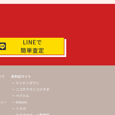
LINEで
簡単査定
いて
系列店サイト
ー ドンドンダウン
ー ニコカウサンコメタダ
ー ベクトル
リシー
ー Kittemi
ー くらや
ー カラダサポート整骨院