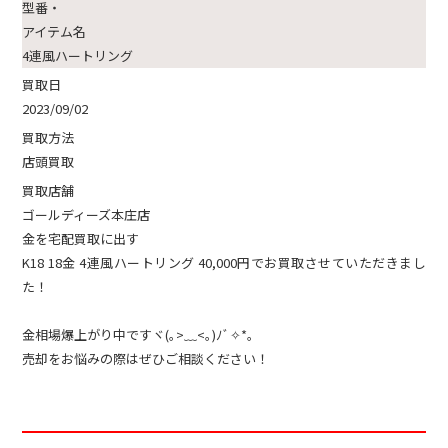
型番・
アイテム名
4連風ハートリング
買取日
2023/09/02
買取方法
店頭買取
買取店舗
ゴールディーズ本庄店
金を宅配買取に出す
K18 18金 4連風ハートリング 40,000円でお買取させていただきまし
た！
金相場爆上がり中ですヾ(｡>﹏<｡)ﾉﾞ✧*。
売却をお悩みの際はぜひご相談ください！