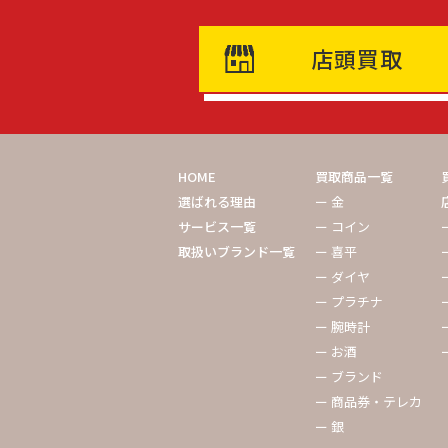
店頭買取
HOME
買取商品一覧
選ばれる理由
ー 金
サービス一覧
ー コイン
取扱いブランド一覧
ー 喜平
ー ダイヤ
ー プラチナ
ー 腕時計
ー お酒
ー ブランド
ー 商品券・テレカ
ー 銀