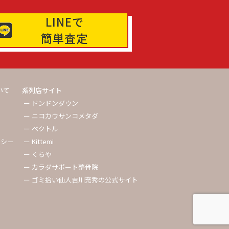
LINEで
簡単査定
いて
系列店サイト
ー ドンドンダウン
ー ニコカウサンコメタダ
ー ベクトル
リシー
ー Kittemi
ー くらや
ー カラダサポート整骨院
ー ゴミ拾い仙人吉川充秀の公式サイト