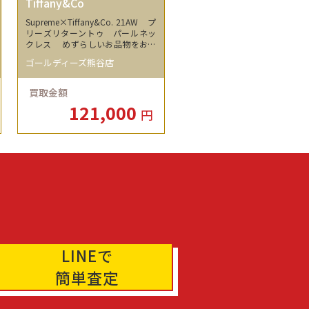
Tiffany&Co
Supreme×Tiffany&Co. 21AW プ
リーズリターントゥ パールネッ
クレス めずらしいお品物をお買
い取りさせていただきました♪
ゴールディーズ熊谷店
買取金額
121,000
円
LINEで
簡単査定