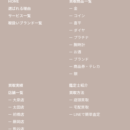
HOME
買取商品一覧
選ばれる理由
ー 金
サービス一覧
ー コイン
取扱いブランド一覧
ー 喜平
ー ダイヤ
ー プラチナ
ー 腕時計
ー お酒
ー ブランド
ー 商品券・テレカ
ー 銀
買取実績
鑑定士紹介
店舗一覧
買取方法
ー 大泉店
ー 店頭買取
ー 太田店
ー 宅配買取
ー 前橋店
ー LINEで簡単査定
ー 藤岡店
ー 熊谷店