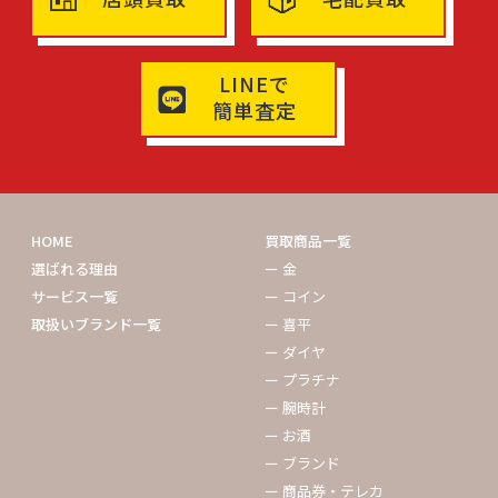
LINEで
簡単査定
HOME
買取商品一覧
選ばれる理由
ー 金
サービス一覧
ー コイン
取扱いブランド一覧
ー 喜平
ー ダイヤ
ー プラチナ
ー 腕時計
ー お酒
ー ブランド
ー 商品券・テレカ