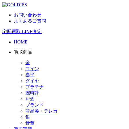
お問い合わせ
よくあるご質問
宅配買取
LINE査定
HOME
買取商品
金
コイン
喜平
ダイヤ
プラチナ
腕時計
お酒
ブランド
商品券・テレカ
銀
骨董