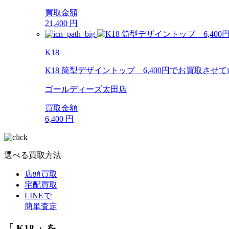
買取金額
21,400
円
K18
K18 筒型デザイントップ 6,400円でお買取させ
ゴールディーズ太田店
買取金額
6,400
円
選べる買取方法
店頭買取
宅配買取
LINEで
簡単査定
「 K18 」を