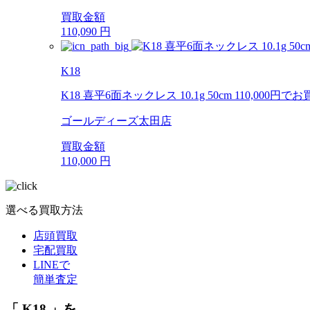
買取金額
110,090
円
K18
K18 喜平6面ネックレス 10.1g 50cm 110,0
ゴールディーズ太田店
買取金額
110,000
円
選べる買取方法
店頭買取
宅配買取
LINEで
簡単査定
「 K18 」を