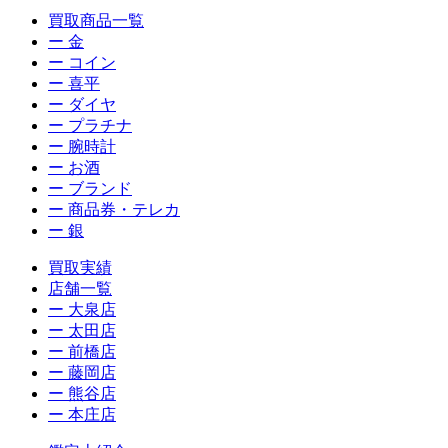
買取商品一覧
ー 金
ー コイン
ー 喜平
ー ダイヤ
ー プラチナ
ー 腕時計
ー お酒
ー ブランド
ー 商品券・テレカ
ー 銀
買取実績
店舗一覧
ー 大泉店
ー 太田店
ー 前橋店
ー 藤岡店
ー 熊谷店
ー 本庄店