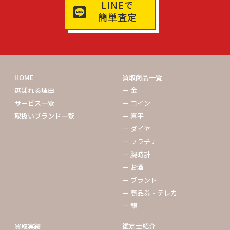
LINEで
簡単査定
HOME
買取商品一覧
選ばれる理由
ー 金
サービス一覧
ー コイン
取扱いブランド一覧
ー 喜平
ー ダイヤ
ー プラチナ
ー 腕時計
ー お酒
ー ブランド
ー 商品券・テレカ
ー 銀
買取実績
鑑定士紹介