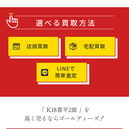
選べる買取方法
店頭買取
宅配買取
LINEで
簡単査定
「 K18喜平2面 」を
高く売るならゴールディーズ！