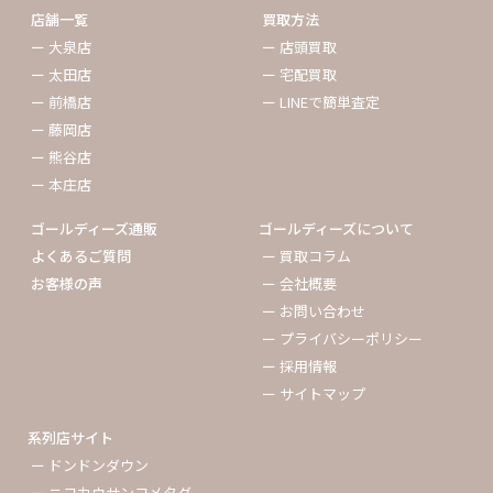
店舗一覧
買取方法
ー 大泉店
ー 店頭買取
ー 太田店
ー 宅配買取
ー 前橋店
ー LINEで簡単査定
ー 藤岡店
ー 熊谷店
ー 本庄店
ゴールディーズ通販
ゴールディーズについて
よくあるご質問
ー 買取コラム
お客様の声
ー 会社概要
ー お問い合わせ
ー プライバシーポリシー
ー 採用情報
ー サイトマップ
系列店サイト
ー ドンドンダウン
ー ニコカウサンコメタダ