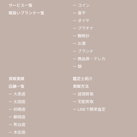
サービス一覧
ー コイン
取扱いブランド一覧
ー 喜平
ー ダイヤ
ー プラチナ
ー 腕時計
ー お酒
ー ブランド
ー 商品券・テレカ
ー 銀
買取実績
鑑定士紹介
店舗一覧
買取方法
ー 大泉店
ー 店頭買取
ー 太田店
ー 宅配買取
ー 前橋店
ー LINEで簡単査定
ー 藤岡店
ー 熊谷店
ー 本庄店