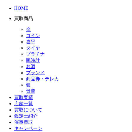
HOME
買取商品
金
コイン
喜平
ダイヤ
プラチナ
腕時計
お酒
ブランド
商品券・テレカ
銀
骨董
買取実績
店舗一覧
買取について
鑑定士紹介
催事買取
キャンペーン