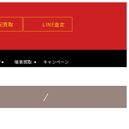
配買取
LINE査定
介
催事買取
キャンペーン