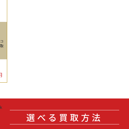
 コ
買取
円
選べる買取方法