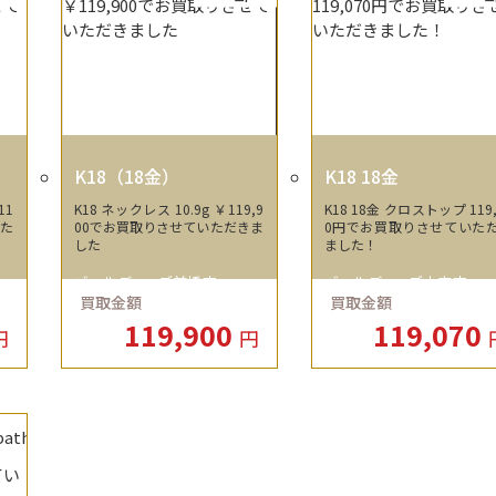
K18（18金）
K18 18金
11
K18 ネックレス 10.9g ￥119,9
K18 18金 クロストップ 119,
いた
00でお買取りさせていただきま
0円でお買取りさせていた
した
ました！
ゴールディーズ前橋店
ゴールディーズ本庄店
買取金額
買取金額
119,900
119,070
円
円