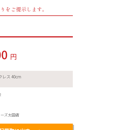
もりをご提示します。
00
円
レス 40cm
2
ィーズ太田店