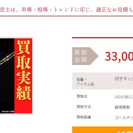
定士は、市場・相場・トレンドに応じ、
適正なお見積
33,0
買取
金額
切子ネック
型番・
アイテム名
買取日
2023/08/1
買取方法
店頭買取
買取店舗
ゴールデ