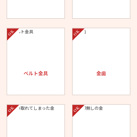
ベルト金具
金歯