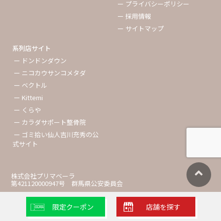
ー プライバシーポリシー
ー 採用情報
ー サイトマップ
系列店サイト
ー ドンドンダウン
ー ニコカウサンコメタダ
ー ベクトル
ー Kittemi
ー くらや
ー カラダサポート整骨院
ー ゴミ拾い仙人吉川充秀の公
式サイト
株式会社プリマベーラ
第421120000947号 群馬県公安委員会
限定クーポン
店舗を探す