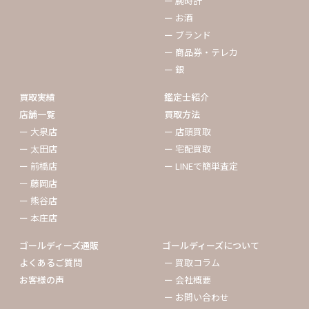
ー 腕時計
ー お酒
ー ブランド
ー 商品券・テレカ
ー 銀
買取実績
鑑定士紹介
店舗一覧
買取方法
ー 大泉店
ー 店頭買取
ー 太田店
ー 宅配買取
ー 前橋店
ー LINEで簡単査定
ー 藤岡店
ー 熊谷店
ー 本庄店
ゴールディーズ通販
ゴールディーズについて
よくあるご質問
ー 買取コラム
お客様の声
ー 会社概要
ー お問い合わせ