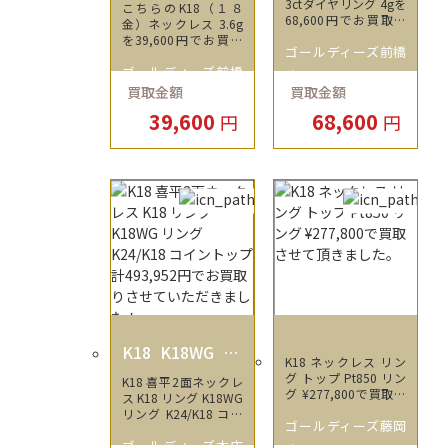
3ctダイヤリング 4gを
こちらのK18（１８
68,600円でお買取を
金）ネックレス 3.6g
させていただきまし
を39,600円でお買取
ゴールディーズ前橋
た。
をさせていただきまし
ゴールディーズ前橋
た！
店
買取金額
買取金額
店
39,600
68,600
円
円
K18 K18WG K2
K18 ネックレス リン
4/K18 18金 24金
グ トップ Pt850 リン
K18 喜平2面ネックレ
ホワイトゴール
グ ¥277,800で買取さ
ス K18 リング K18WG
ド
せて頂きました。
リング K24/K18 コイ
ゴールディーズ藤岡
ントップ 計493,952円
ゴールディーズ本庄
でお買取りさせていた