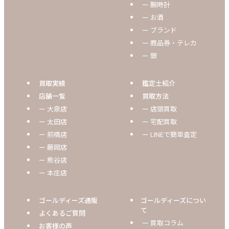
ー 腕時計
ー お酒
ー ブランド
ー 商品券・テレカ
ー 銀
買取実績
鑑定士紹介
店舗一覧
買取方法
ー 大泉店
ー 店頭買取
ー 太田店
ー 宅配買取
ー 前橋店
ー LINEで簡単査定
ー 藤岡店
ー 熊谷店
ー 本庄店
ゴールディーズ通販
ゴールディーズについ
て
よくあるご質問
ー 買取コラム
お客様の声