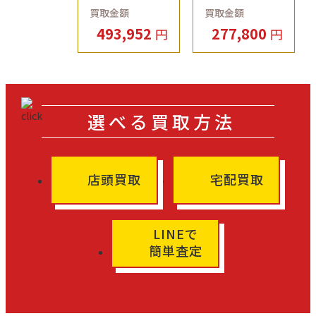
店
だきました！
買取金額
買取金額
店
493,952
277,800
円
円
選べる買取方法
店頭買取
宅配買取
LINEで
簡単査定