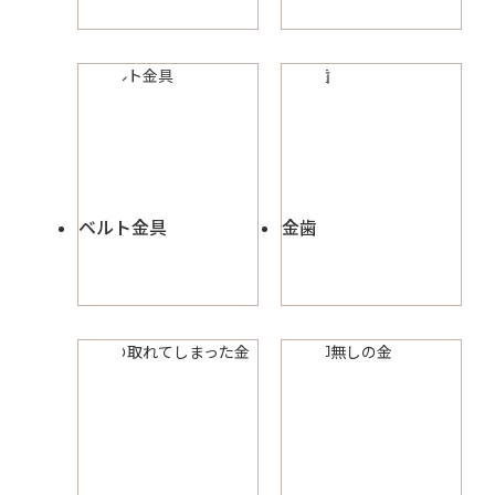
ベルト金具
金歯