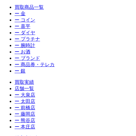
買取商品一覧
ー 金
ー コイン
ー 喜平
ー ダイヤ
ー プラチナ
ー 腕時計
ー お酒
ー ブランド
ー 商品券・テレカ
ー 銀
買取実績
店舗一覧
ー 大泉店
ー 太田店
ー 前橋店
ー 藤岡店
ー 熊谷店
ー 本庄店