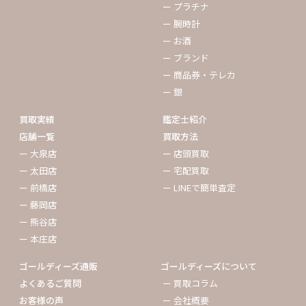
ー プラチナ
ー 腕時計
ー お酒
ー ブランド
ー 商品券・テレカ
ー 銀
買取実績
鑑定士紹介
店舗一覧
買取方法
ー 大泉店
ー 店頭買取
ー 太田店
ー 宅配買取
ー 前橋店
ー LINEで簡単査定
ー 藤岡店
ー 熊谷店
ー 本庄店
ゴールディーズ通販
ゴールディーズについて
よくあるご質問
ー 買取コラム
お客様の声
ー 会社概要