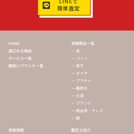
LINEで
簡単査定
HOME
買取商品一覧
選ばれる理由
ー 金
サービス一覧
ー コイン
取扱いブランド一覧
ー 喜平
ー ダイヤ
ー プラチナ
ー 腕時計
ー お酒
ー ブランド
ー 商品券・テレカ
ー 銀
買取実績
鑑定士紹介