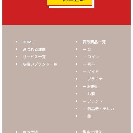
HOME
買取商品一覧
選ばれる理由
ー 金
サービス一覧
ー コイン
取扱いブランド一覧
ー 喜平
ー ダイヤ
ー プラチナ
ー 腕時計
ー お酒
ー ブランド
ー 商品券・テレカ
ー 銀
買取実績
鑑定士紹介