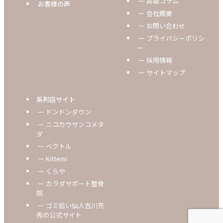
ー 買取コラム
お客様の声
ー 会社概要
ー お問い合わせ
ー プライバシーポリシ
ー
ー 採用情報
ー サイトマップ
系列店サイト
ー ドンドンダウン
ー ニコカウサンコメタ
ダ
ー ベクトル
ー Kittemi
ー くらや
ー カラダサポート整骨
院
ー ゴミ拾い仙人吉川充
秀の公式サイト