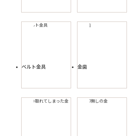
ベルト金具
金歯