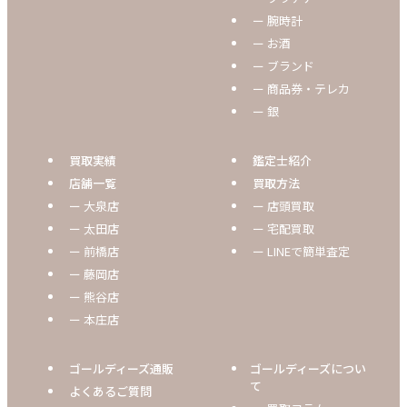
ー 腕時計
ー お酒
ー ブランド
ー 商品券・テレカ
ー 銀
買取実績
鑑定士紹介
店舗一覧
買取方法
ー 大泉店
ー 店頭買取
ー 太田店
ー 宅配買取
ー 前橋店
ー LINEで簡単査定
ー 藤岡店
ー 熊谷店
ー 本庄店
ゴールディーズ通販
ゴールディーズについ
て
よくあるご質問