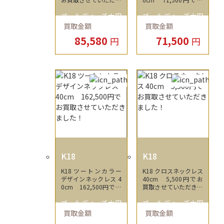
ました！
買取させていただきま
ゴールディーズ太田
ゴールディーズ太田
した！
買取金額
買取金額
店
店
85,580
71,500
円
円
K18
K18
K18 ツートンカラー
K18 クロスネックレス
デザインネックレス 4
40cm 5,500円でお
0cm 162,500円でお
買取させていただきま
買取させていただきま
した！
ゴールディーズ太田
ゴールディーズ太田
した！
買取金額
買取金額
店
店