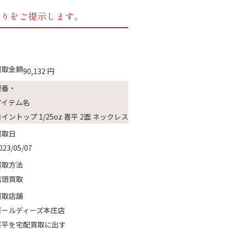
もりをご提示します。
買取金額
90,132
円
型番・
アイテム名
イントップ 1/25oz 喜平 2面 ネックレス
買取日
023/05/07
買取方法
店頭買取
買取店舗
ゴールディーズ本庄店
喜平を宅配買取に出す