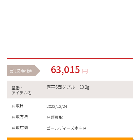
63,015
円
買取金額
喜平6面ダブル 10.2g
型番・
アイテム名
買取日
2022/12/24
買取方法
店頭買取
買取店舗
ゴールディーズ本庄店