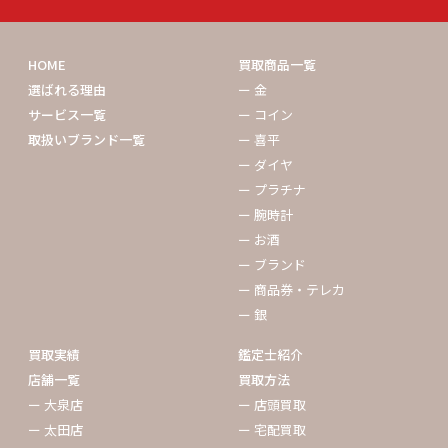
HOME
買取商品一覧
選ばれる理由
ー 金
サービス一覧
ー コイン
取扱いブランド一覧
ー 喜平
ー ダイヤ
ー プラチナ
ー 腕時計
ー お酒
ー ブランド
ー 商品券・テレカ
ー 銀
買取実績
鑑定士紹介
店舗一覧
買取方法
ー 大泉店
ー 店頭買取
ー 太田店
ー 宅配買取